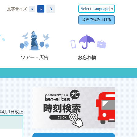
Select Language
▼
文字サイズ
A
A
A
音声で読み上げる
ツアー・広告
お忘れ物
5年4月1日改正