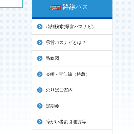
路線バス
時刻検索(県営バスナビ)
県営バスナビとは？
路線図
長崎 - 雲仙線（特急）
のりばご案内
定期券
障がい者割引運賃等