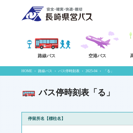
路線バス
空港バス
HOME
›
路線バス
›
バス停時刻表
›
2025-04
›
「る」
バス停時刻表「る」
停留所名【標柱名】