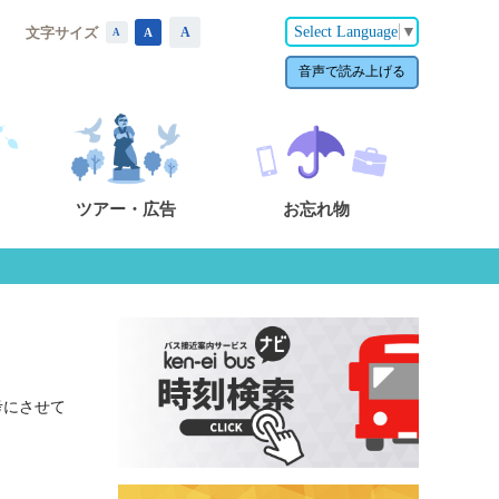
Select Language
▼
文字サイズ
A
A
A
音声で読み上げる
ツアー・広告
お忘れ物
考にさせて