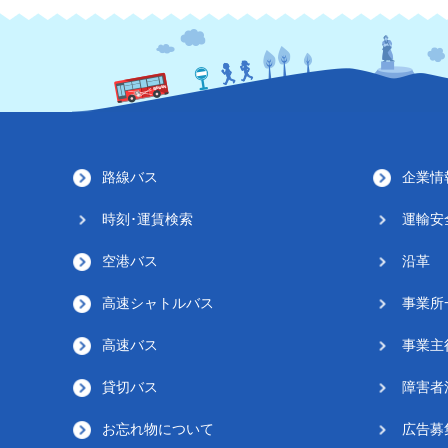
路線バス
企業情
時刻･運賃検索
運輸安
空港バス
沿革
高速シャトルバス
事業所
高速バス
事業主
貸切バス
障害者
お忘れ物について
広告募